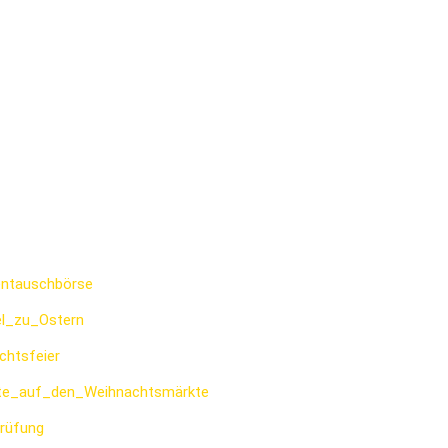
entauschbörse
el_zu_Ostern
chtsfeier
itte_auf_den_Weihnachtsmärkte
prüfung