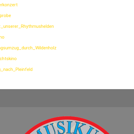
rkonzert
tprobe
tt_unserer_Rhythmushelden
ino
ingsumzug_durch_Wildenholz
chtskino
g_nach_Pleinfeld