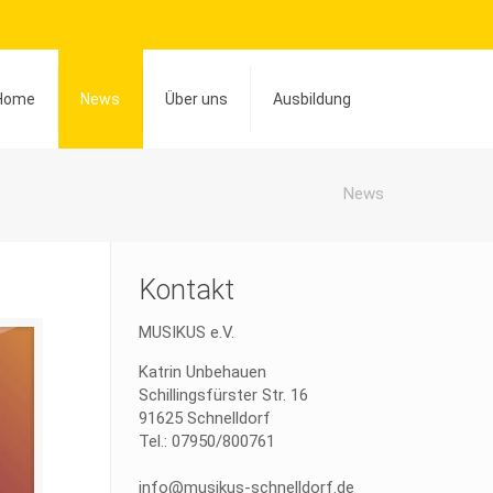
Home
News
Über uns
Ausbildung
News
Kontakt
MUSIKUS e.V.
Katrin Unbehauen
Schillingsfürster Str. 16
91625 Schnelldorf
Tel.: 07950/800761
info@musikus-schnelldorf.de