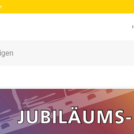
e
igen